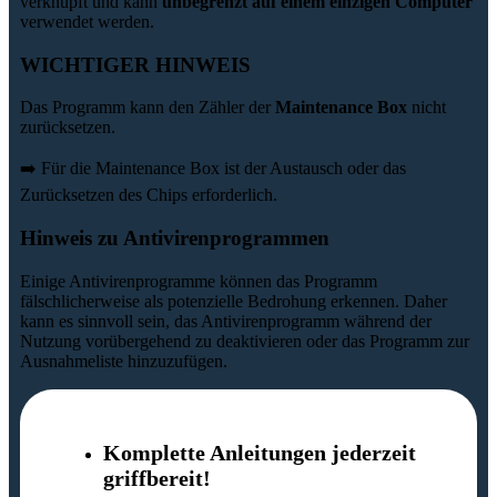
verknüpft und kann
unbegrenzt auf einem einzigen Computer
verwendet werden.
WICHTIGER HINWEIS
Das Programm kann den Zähler der
Maintenance Box
nicht
zurücksetzen.
➡️ Für die Maintenance Box ist der Austausch oder das
Zurücksetzen des Chips erforderlich.
Hinweis zu Antivirenprogrammen
Einige Antivirenprogramme können das Programm
fälschlicherweise als potenzielle Bedrohung erkennen. Daher
kann es sinnvoll sein, das Antivirenprogramm während der
Nutzung vorübergehend zu deaktivieren oder das Programm zur
Ausnahmeliste hinzuzufügen.
Komplette Anleitungen jederzeit
griffbereit!