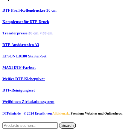
DTF Profi-Rollendrucker 30 cm
Komplettset für DTF-Druck
Transferpresse 38 cm × 38 cm
DTF-Aushärteofen A3
EPSON L8180 Starter-Set
MAXI DTF-Farbset
Weißes DTF-Klebepulver
DTF-Reinigungsset
Weißtinten-Zirkulationssystem
DTFclinic.de
- © 2024 Erstellt von
Alibition.sk
. Premium-Websites und Onlineshops.
Search