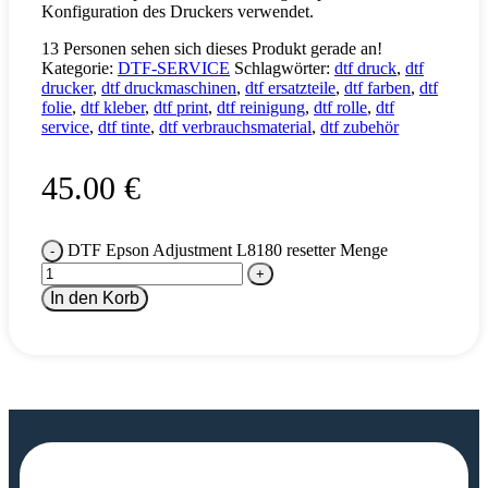
Konfiguration des Druckers verwendet.
13
Personen sehen sich dieses Produkt gerade an!
Kategorie:
DTF-SERVICE
Schlagwörter:
dtf druck
,
dtf
drucker
,
dtf druckmaschinen
,
dtf ersatzteile
,
dtf farben
,
dtf
folie
,
dtf kleber
,
dtf print
,
dtf reinigung
,
dtf rolle
,
dtf
service
,
dtf tinte
,
dtf verbrauchsmaterial
,
dtf zubehör
45.00
€
DTF Epson Adjustment L8180 resetter Menge
In den Korb