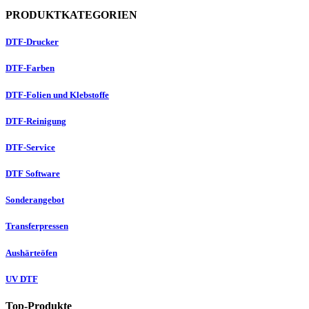
PRODUKTKATEGORIEN
DTF-Drucker
DTF-Farben
DTF-Folien und Klebstoffe
DTF-Reinigung
DTF-Service
DTF Software
Sonderangebot
Transferpressen
Aushärteöfen
UV DTF
Top-Produkte