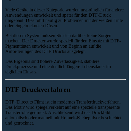
Viele Geräte in dieser Kategorie wurden ursprünglich für andere
Anwendungen entwickelt und später für den DTF-Druck
umgebaut. Dies führt häufig zu Problemen mit der weißen Tinte
oder eingetrockneten Düsen.
Bei diesem System müssen Sie sich darüber keine Sorgen
machen. Der Drucker wurde speziell für den Einsatz mit DTF-
Pigmenttinten entwickelt und von Beginn an auf die
Anforderungen des DTF-Drucks ausgelegt.
Das Ergebnis sind höhere Zuverlässigkeit, stabilere
Druckprozesse und eine deutlich längere Lebensdauer im
täglichen Einsatz.
DTF-Druckverfahren
DTF (Direct to Film) ist ein modernes Transferdruckverfahren.
Das Motiv wird spiegelverkehrt auf eine spezielle transparente
Transferfolie gedruckt. Anschließend wird das Druckbild
automatisch oder manuell mit Hotmelt-Klebepulver beschichtet
und getrocknet.