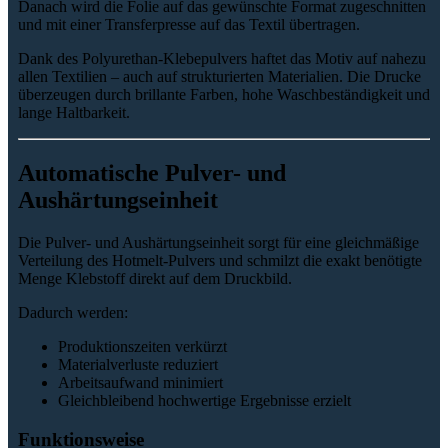
Danach wird die Folie auf das gewünschte Format zugeschnitten
und mit einer Transferpresse auf das Textil übertragen.
Dank des Polyurethan-Klebepulvers haftet das Motiv auf nahezu
allen Textilien – auch auf strukturierten Materialien. Die Drucke
überzeugen durch brillante Farben, hohe Waschbeständigkeit und
lange Haltbarkeit.
Automatische Pulver- und
Aushärtungseinheit
Die Pulver- und Aushärtungseinheit sorgt für eine gleichmäßige
Verteilung des Hotmelt-Pulvers und schmilzt die exakt benötigte
Menge Klebstoff direkt auf dem Druckbild.
Dadurch werden:
Produktionszeiten verkürzt
Materialverluste reduziert
Arbeitsaufwand minimiert
Gleichbleibend hochwertige Ergebnisse erzielt
Funktionsweise