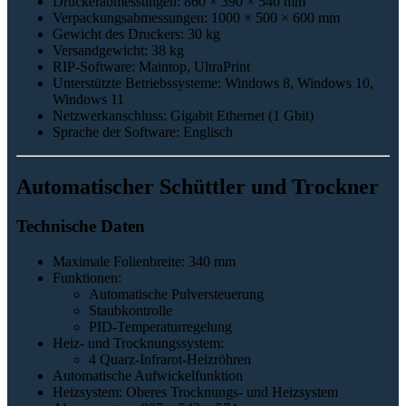
Druckerabmessungen: 860 × 390 × 540 mm
Verpackungsabmessungen: 1000 × 500 × 600 mm
Gewicht des Druckers: 30 kg
Versandgewicht: 38 kg
RIP-Software: Maintop, UltraPrint
Unterstützte Betriebssysteme: Windows 8, Windows 10,
Windows 11
Netzwerkanschluss: Gigabit Ethernet (1 Gbit)
Sprache der Software: Englisch
Automatischer Schüttler und Trockner
Technische Daten
Maximale Folienbreite: 340 mm
Funktionen:
Automatische Pulversteuerung
Staubkontrolle
PID-Temperaturregelung
Heiz- und Trocknungssystem:
4 Quarz-Infrarot-Heizröhren
Automatische Aufwickelfunktion
Heizsystem: Oberes Trocknungs- und Heizsystem