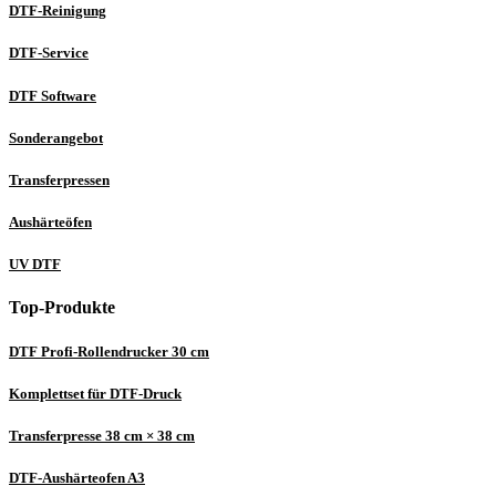
DTF-Reinigung
DTF-Service
DTF Software
Sonderangebot
Transferpressen
Aushärteöfen
UV DTF
Top-Produkte
DTF Profi-Rollendrucker 30 cm
Komplettset für DTF-Druck
Transferpresse 38 cm × 38 cm
DTF-Aushärteofen A3