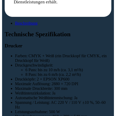
Dienstleistungen erhält.
Beschreibung
Technische Spezifikation
Drucker
Farben: CMYK + Weiß (ein Druckkopf für CMYK, ein
Druckkopf für Weiß)
Druckgeschwindigkeit:
6 Pass: bis zu 10 m/h (ca. 3,1 m²/h)
8 Pass: bis zu 6 m/h (ca. 2,2 m²/h)
Druckköpfe: 2 × EPSON XP600
Maximale Auflösung: 2880 × 720 DPI
Maximale Druckbreite: 300 mm
Weißtintenzirkulation: Ja
Automatische Weißtintenmischung: Ja
Spannung / Leistung: AC 220 V / 110 V ±10 %, 50–60
Hz
Leistungsaufnahme: 500 W