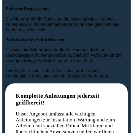
Pulverauftragssystem
Ein Motor treibt die Bürste an, die überschüssiges Hotmelt-
Pulver aus der Pulverkammer entfernt und eine gleichmäßige
Verteilung sicherstellt.
Automatisches Schüttelsystem
Ein separater Motor bewegt die Folie automatisch, um
überschüssiges Pulver zu entfernen. Dadurch verbleibt nur die
benötigte Menge Klebstoff auf dem Druckbild.
Das Ergebnis sind saubere Transfers, professionelle
Druckqualität und eine deutlich effizientere Produktion.
Komplette Anleitungen jederzeit
griffbereit!
Unser Angebot umfasst alle wichtigen
Anleitungen zur Installation, Wartung und zum
Arbeiten mit speziellen Folien. Mit klaren und
übersichtlichen Anweisungen helfen wir Ihnen