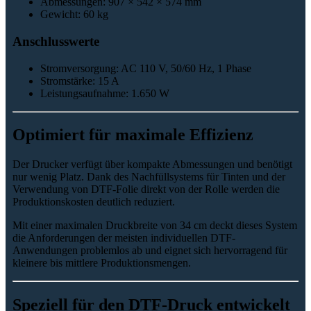
Abmessungen: 907 × 542 × 574 mm
Gewicht: 60 kg
Anschlusswerte
Stromversorgung: AC 110 V, 50/60 Hz, 1 Phase
Stromstärke: 15 A
Leistungsaufnahme: 1.650 W
Optimiert für maximale Effizienz
Der Drucker verfügt über kompakte Abmessungen und benötigt
nur wenig Platz. Dank des Nachfüllsystems für Tinten und der
Verwendung von DTF-Folie direkt von der Rolle werden die
Produktionskosten deutlich reduziert.
Mit einer maximalen Druckbreite von 34 cm deckt dieses System
die Anforderungen der meisten individuellen DTF-
Anwendungen problemlos ab und eignet sich hervorragend für
kleinere bis mittlere Produktionsmengen.
Speziell für den DTF-Druck entwickelt