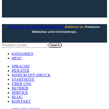
DTFclinic.de
- © 2024 Erstellt von
Alibition.sk
. Premium-
Websites und Onlineshops.
Search
KATEGORIEN
MENÜ
SPRACHE
BERATER
WARUM DTF-DRUCK
STARTSEITE
ÜBER UNS
BETRIEB
SERVICE
BLOG
KONTAKT