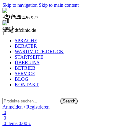
Skip to navigation
Skip to main content
+421 944 426 927
info@dtfclinic.de
SPRACHE
BERATER
WARUM DTF-DRUCK
STARTSEITE
ÜBER UNS
BETRIEB
SERVICE
BLOG
KONTAKT
Search
Anmelden / Registrieren
0
0
0
items
0.00
€