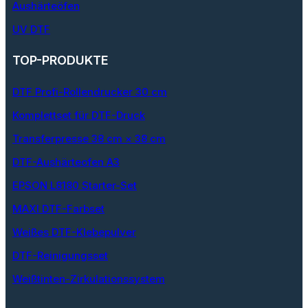
Aushärteöfen
UV DTF
TOP-PRODUKTE
DTF Profi-Rollendrucker 30 cm
Komplettset für DTF-Druck
Transferpresse 38 cm × 38 cm
DTF-Aushärteofen A3
EPSON L8180 Starter-Set
MAXI DTF-Farbset
Weißes DTF-Klebepulver
DTF-Reinigungsset
Weißtinten-Zirkulationssystem