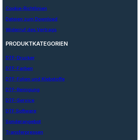
Cookie-Richtlinien
Dateien zum Download
Widerruf des Vertrags
PRODUKTKATEGORIEN
DTF-Drucker
DTF-Farben
DTF-Folien und Klebstoffe
DTF-Reinigung
DTF-Service
DTF Software
Sonderangebot
Transferpressen