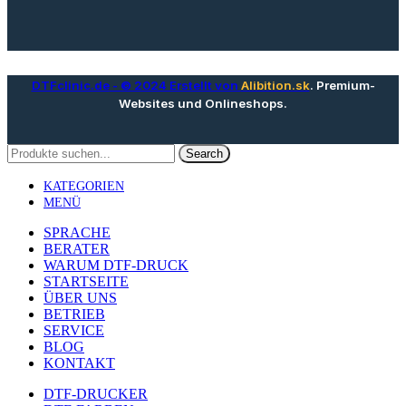
DTFclinic.de
- © 2024 Erstellt von
Alibition.sk
. Premium-
Websites und Onlineshops.
Search
KATEGORIEN
MENÜ
SPRACHE
BERATER
WARUM DTF-DRUCK
STARTSEITE
ÜBER UNS
BETRIEB
SERVICE
BLOG
KONTAKT
DTF-DRUCKER