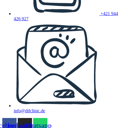
+421 944
426 927
info@dtfclinic.de
cebook
Instagram
Whatsapp