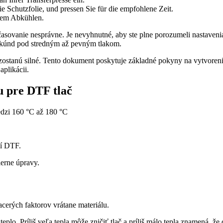
 Schutzfolie, und pressen Sie für die empfohlene Zeit.
dem Abkühlen.
načasovanie nesprávne. Je nevyhnutné, aby ste plne porozumeli nastave
sekúnd pod stredným až pevným tlakom.
zostanú silné. Tento dokument poskytuje základné pokyny na vytvoreni
plikácii.
u pre DTF tlač
edzi 160 °C až 180 °C
ií DTF.
erne úpravy.
acerých faktorov vrátane materiálu.
eplo. Príliš veľa tepla môže zničiť tlač a príliš málo tepla znamená, že 