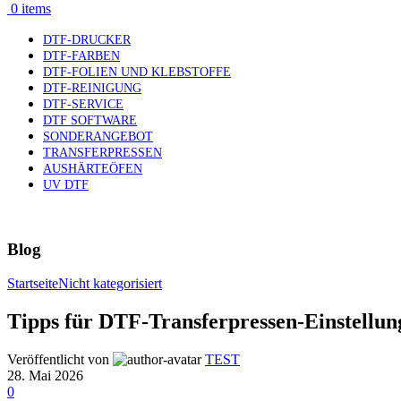
0
items
DTF-DRUCKER
DTF-FARBEN
DTF-FOLIEN UND KLEBSTOFFE
DTF-REINIGUNG
DTF-SERVICE
DTF SOFTWARE
SONDERANGEBOT
TRANSFERPRESSEN
AUSHÄRTEÖFEN
UV DTF
Blog
Startseite
Nicht kategorisiert
Tipps für DTF-Transferpressen-Einstellun
Veröffentlicht von
TEST
28. Mai 2026
0