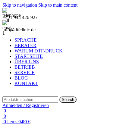
Skip to navigation
Skip to main content
+421 944 426 927
info@dtfclinic.de
SPRACHE
BERATER
WARUM DTF-DRUCK
STARTSEITE
ÜBER UNS
BETRIEB
SERVICE
BLOG
KONTAKT
Search
Anmelden / Registrieren
0
0
0
items
0.00
€