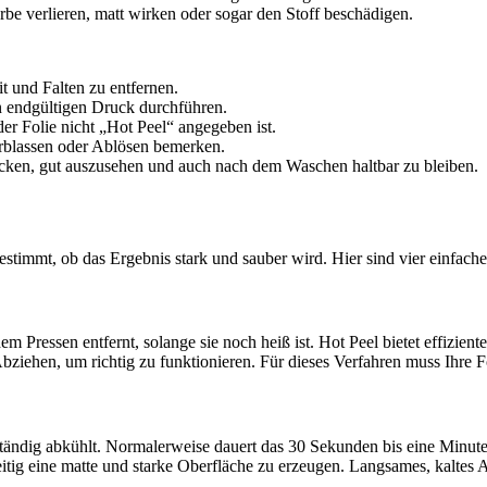
e verlieren, matt wirken oder sogar den Stoff beschädigen.
t und Falten zu entfernen.
en endgültigen Druck durchführen.
r Folie nicht „Hot Peel“ angegeben ist.
rblassen oder Ablösen bemerken.
cken, gut auszusehen und auch nach dem Waschen haltbar zu bleiben.
immt, ob das Ergebnis stark und sauber wird. Hier sind vier einfach
em Pressen entfernt, solange sie noch heiß ist. Hot Peel bietet effizien
ziehen, um richtig zu funktionieren. Für dieses Verfahren muss Ihre Fo
ständig abkühlt. Normalerweise dauert das 30 Sekunden bis eine Minute
eitig eine matte und starke Oberfläche zu erzeugen. Langsames, kaltes