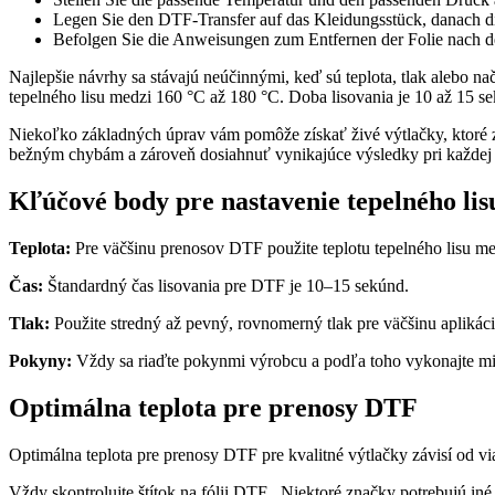
Legen Sie den DTF-Transfer auf das Kleidungsstück, danach die
Befolgen Sie die Anweisungen zum Entfernen der Folie nach 
Najlepšie návrhy sa stávajú neúčinnými, keď sú teplota, tlak alebo 
tepelného lisu medzi 160 °C až 180 °C. Doba lisovania je 10 až 15 
Niekoľko základných úprav vám pomôže získať živé výtlačky, ktoré 
bežným chybám a zároveň dosiahnuť vynikajúce výsledky pri každej a
Kľúčové body pre nastavenie tepelného lis
Teplota:
Pre väčšinu prenosov DTF použite teplotu tepelného lisu m
Čas:
Štandardný čas lisovania pre DTF je 10–15 sekúnd.
Tlak:
Použite stredný až pevný, rovnomerný tlak pre väčšinu aplikác
Pokyny:
Vždy sa riaďte pokynmi výrobcu a podľa toho vykonajte mi
Optimálna teplota pre prenosy DTF
Optimálna teplota pre prenosy DTF pre kvalitné výtlačky závisí od vi
Vždy skontrolujte štítok na fólii DTF . Niektoré značky potrebujú iné t