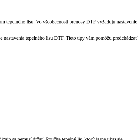
niam tepelného lisu. Vo všeobecnosti prenosy DTF vyžadujú nastavenie
e nastavenia tepelného lisu DTF. Tieto tipy vám pomôžu predchádzať
dizajn sa nemusí držať. Použite tepelný lis, ktorý jasne ukazuje