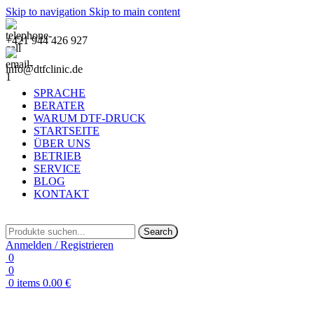
Skip to navigation
Skip to main content
+421 944 426 927
info@dtfclinic.de
SPRACHE
BERATER
WARUM DTF-DRUCK
STARTSEITE
ÜBER UNS
BETRIEB
SERVICE
BLOG
KONTAKT
Search
Anmelden / Registrieren
0
0
0
items
0.00
€