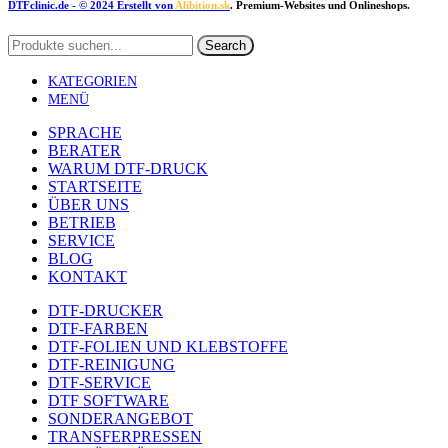
DTFclinic.de
- © 2024 Erstellt von
Alibition.sk
. Premium-Websites und Onlineshops.
Search
KATEGORIEN
MENÜ
SPRACHE
BERATER
WARUM DTF-DRUCK
STARTSEITE
ÜBER UNS
BETRIEB
SERVICE
BLOG
KONTAKT
DTF-DRUCKER
DTF-FARBEN
DTF-FOLIEN UND KLEBSTOFFE
DTF-REINIGUNG
DTF-SERVICE
DTF SOFTWARE
SONDERANGEBOT
TRANSFERPRESSEN