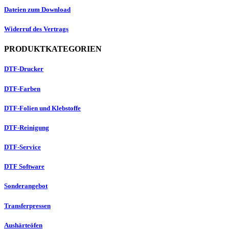
Dateien zum Download
Widerruf des Vertrags
PRODUKTKATEGORIEN
DTF-Drucker
DTF-Farben
DTF-Folien und Klebstoffe
DTF-Reinigung
DTF-Service
DTF Software
Sonderangebot
Transferpressen
Aushärteöfen