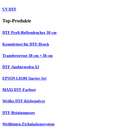
UV DTF
Top-Produkte
DTF Profi-Rollendrucker 30 cm
Komplettset für DTF-Druck
Transferpresse 38 cm × 38 cm
DTF-Aushärteofen A3
EPSON L8180 Starter-Set
MAXI DTF-Farbset
Weißes DTF-Klebepulver
DTF-Reinigungsset
Weißtinten-Zirkulationssystem